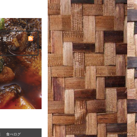
 蔓山
報
食べログ