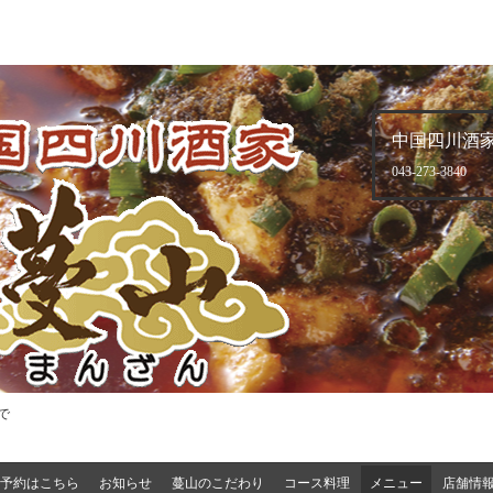
中国四川酒家
043-273-3840
で
予約はこちら
お知らせ
蔓山のこだわり
コース料理
メニュー
店舗情