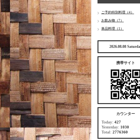
ご予約特別料理（4）
お飲み物（7）
単品料理（1）
2026.08.08 Saturd
携帯サイト
カウンター
Today:
427
Yesterday:
1030
Total:
2776360