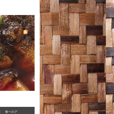
 蔓山
報
食べログ