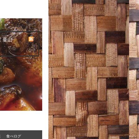
 蔓山
報
食べログ