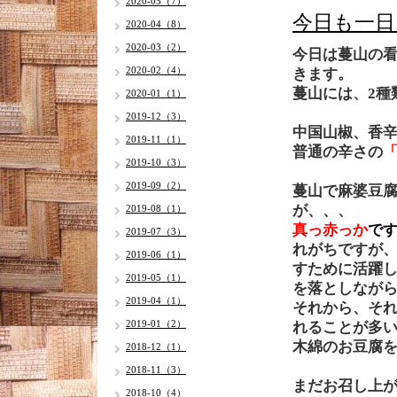
2020-05（7）
今日も一日
2020-04（8）
2020-03（2）
今日は蔓山の
2020-02（4）
きます。
蔓山には、2種
2020-01（1）
2019-12（3）
中国山椒、香
2019-11（1）
普通の辛さの
2019-10（3）
2019-09（2）
蔓山で麻婆豆
が、、、
2019-08（1）
真っ赤っか
で
2019-07（3）
れがちですが
2019-06（1）
すために活躍
2019-05（1）
を落としなが
2019-04（1）
それから、そ
2019-01（2）
れることが多
木綿のお豆腐
2018-12（1）
2018-11（3）
まだお召し上
2018-10（4）