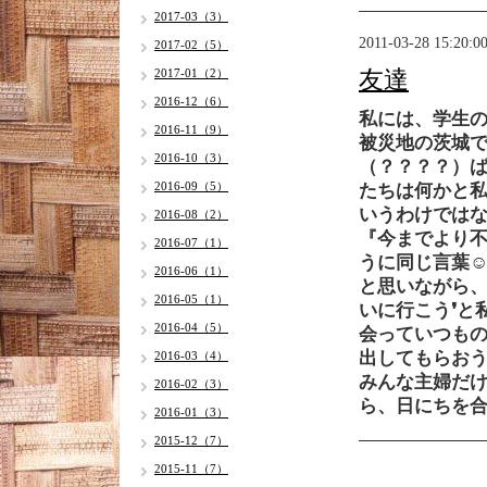
2017-03（3）
2011-03-28 15:20:0
2017-02（5）
2017-01（2）
友達
2016-12（6）
私には、学生
2016-11（9）
被災地の茨城
2016-10（3）
（？？？？）
2016-09（5）
たちは何かと
いうわけでは
2016-08（2）
『今までより不
2016-07（1）
うに同じ言葉
2016-06（1）
と思いながら
2016-05（1）
いに行こう❜
2016-04（5）
会っていつも
出してもらお
2016-03（4）
みんな主婦だ
2016-02（3）
ら、日にちを
2016-01（3）
2015-12（7）
2015-11（7）