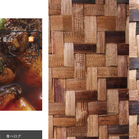
 蔓山
報
食べログ