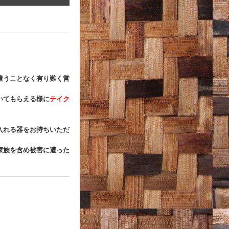
遭うことなく有り難く営
いてもらえる様に
テイク
。
る器をお持ちいただ
家族を含め被害に遭った