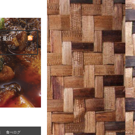
 蔓山
報
食べログ