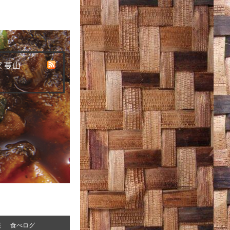
 蔓山
報
食べログ