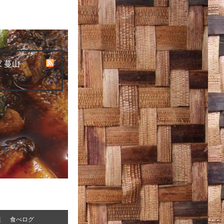
 蔓山
報
食べログ