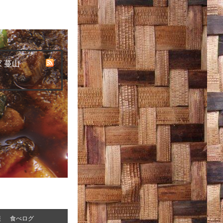
 蔓山
報
食べログ