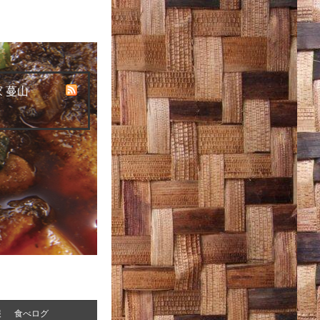
 蔓山
報
食べログ