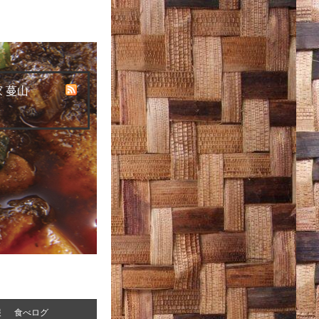
 蔓山
報
食べログ