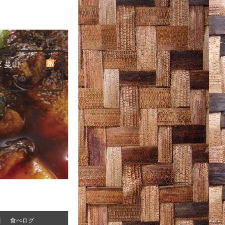
 蔓山
報
食べログ