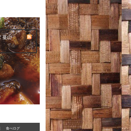
 蔓山
報
食べログ